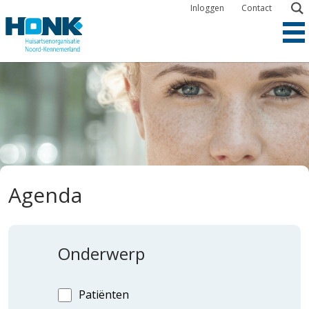
Overslaan
Inloggen
Contact
en
naar
de
inhoud
gaan
Agenda
Onderwerp
Patiënten