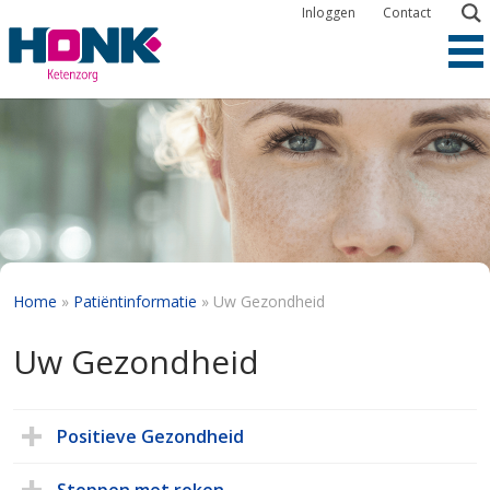
Overslaan
Inloggen
Contact
en
naar
de
inhoud
gaan
Kruimelpad
Home
Patiëntinformatie
Uw Gezondheid
Uw Gezondheid
Positieve Gezondheid