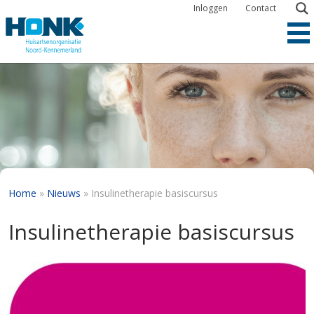
Overslaan
Inloggen
Contact
en
naar
de
inhoud
gaan
Kruimelpad
Home
Nieuws
Insulinetherapie basiscursus
Insulinetherapie basiscursus