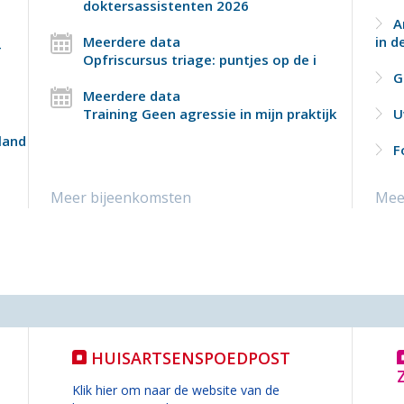
doktersassistenten 2026
Ar
Meerdere data
in d
-
Opfriscursus triage: puntjes op de i
G
Meerdere data
Training Geen agressie in mijn praktijk
U
land
F
Meer bijeenkomsten
Meer
HUISARTSENSPOEDPOST
Klik hier om naar de website van de