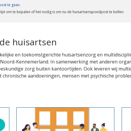
post te gaan
.
helpt om te bepalen of het nodig is om nu de huisartsenspoedpost te bellen.
e huisartsen
lijke en toekomstgerichte huisartsenzorg en multidiscipli
io Noord-Kennemerland. In samenwerking met anderen organ
kundige zorg buiten kantoortijden. Ook leveren wij multidi
 chronische aandoeningen, mensen met psychische proble