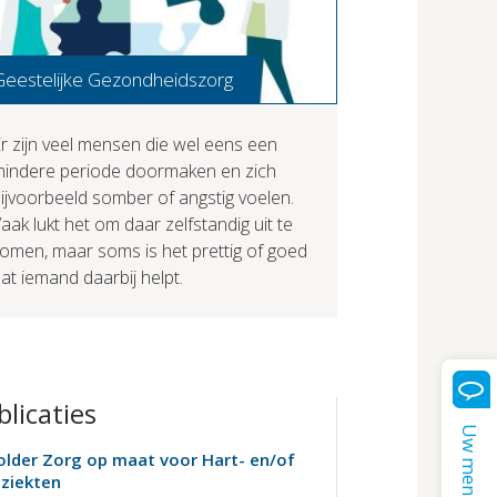
Geestelijke Gezondheidszorg
r zijn veel mensen die wel eens een
mindere periode doormaken en zich
ijvoorbeeld somber of angstig voelen.
aak lukt het om daar zelfstandig uit te
omen, maar soms is het prettig of goed
at iemand daarbij helpt.
blicaties
Uw mening
older Zorg op maat voor Hart- en/of
ziekten