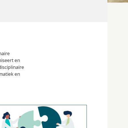
naire
iseert en
sciplinaire
matiek en