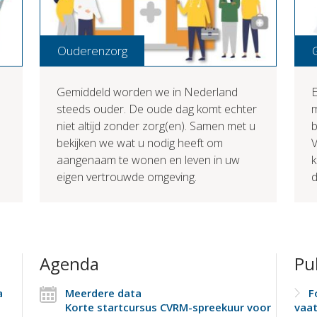
Ouderenzorg
Gemiddeld worden we in Nederland
E
steeds ouder. De oude dag komt echter
niet altijd zonder zorg(en). Samen met u
b
bekijken we wat u nodig heeft om
V
aangenaam te wonen en leven in uw
k
eigen vertrouwde omgeving.
d
Agenda
Pu
a
Meerdere data
F
Korte startcursus CVRM-spreekuur voor
vaat