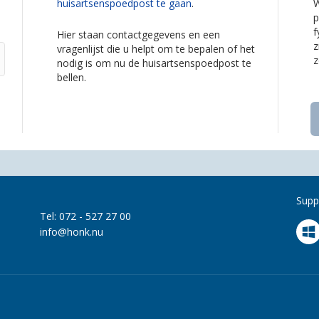
huisartsenspoedpost te gaan
.
W
p
f
Hier staan contactgegevens en een
z
vragenlijst die u helpt om te bepalen of het
z
nodig is om nu de huisartsenspoedpost te
bellen.
Supp
Tel: 072 - 527 27 00
info@honk.nu